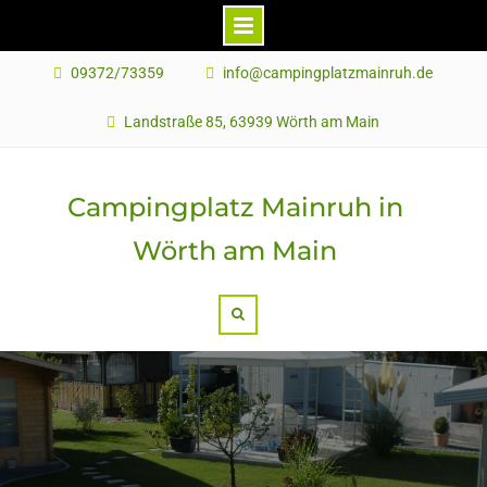
09372/73359
info@campingplatzmainruh.de
Landstraße 85, 63939 Wörth am Main
Campingplatz Mainruh in
Wörth am Main