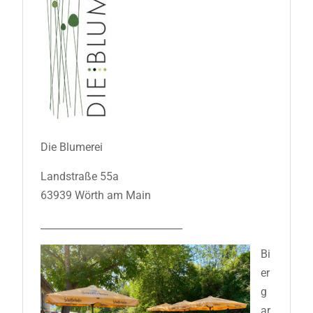
Die Blumerei
Landstraße 55a
63939 Wörth am Main
_____________________________
Bi
er
g
ar