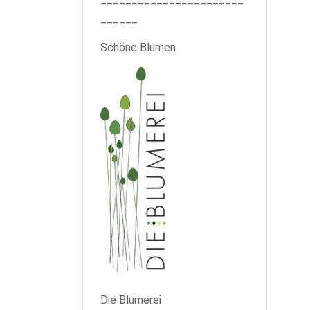
______
Schöne Blumen
Die Blumerei