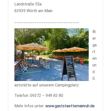
Landstraße 55a
63939 Wörth am Main
_____________________________
Bi
er
ga
rt
en
un
d
G
aststätte auf unserem Campingplatz
Telefon: 09372 – 949 83 80
Mehr Infos unter:
www.gaststaettemainruh.de