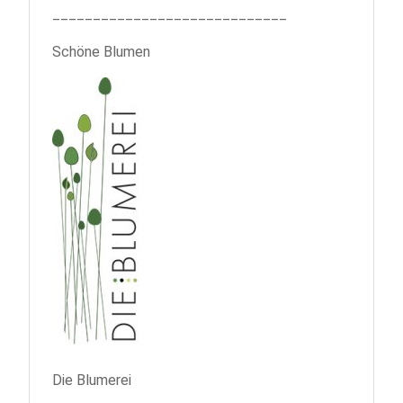
_____________________________
Schöne Blumen
Die Blumerei